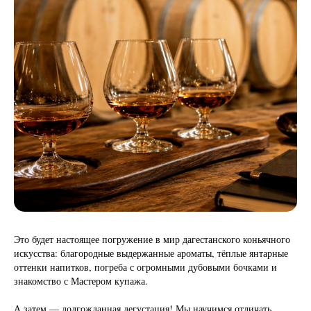
Это будет настоящее погружение в мир дагестанского коньячного
искусства: благородные выдержанные ароматы, тёплые янтарные
оттенки напитков, погреба с огромными дубовыми бочками и
знакомство с Мастером купажа.
А затем — долгожданная дегустация! Мы научимся отличать