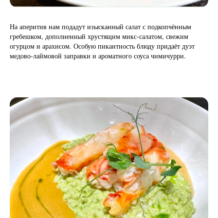
На аперитив нам подадут изысканный салат с подкопчённым
гребешком, дополненный хрустящим микс‑салатом, свежим
огурцом и арахисом. Особую пикантность блюду придаёт дуэт
медово‑лаймовой заправки и ароматного соуса чимичурри.