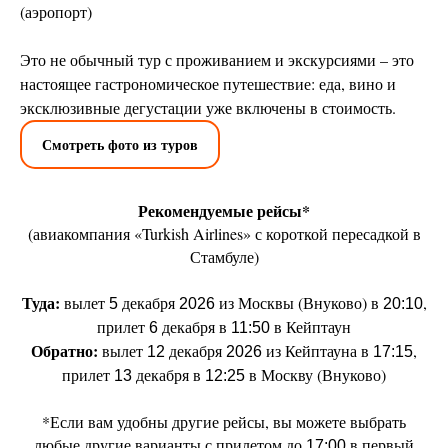
(аэропорт)
Это не обычный тур с проживанием и экскурсиями – это
настоящее гастрономическое путешествие: еда, вино и
эксклюзивные дегустации уже включены в стоимость.
Смотреть фото из туров
Рекомендуемые рейсы*
(авиакомпания «Turkish Airlines» с короткой пересадкой в
Стамбуле)
Туда:
вылет
декабря
из Москвы (Внуково) в
,
5
2026
20:10
прилет
декабря в
в Кейптаун
6
11:50
Обратно:
вылет
декабря
из Кейптауна в
,
12
2026
17:15
прилет
декабря в
в Москву (Внуково)
13
12:25
*Если вам удобны другие рейсы, вы можете выбрать
любые другие варианты с прилетом до
в первый
17:00